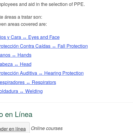
mployees and aid in the selection of PPE.
te áreas a tratar son:
en areas covered are:
jos y Cara
↔
Eyes and Face
rotección Contra Caídas
↔
Fall Protection
anos
↔
Hands
abeza
↔
Head
rotección Auditiva
↔
Hearing Protection
espiradores
↔
Respirators
oldadura
↔
Welding
o en Línea
Online courses
der en línea