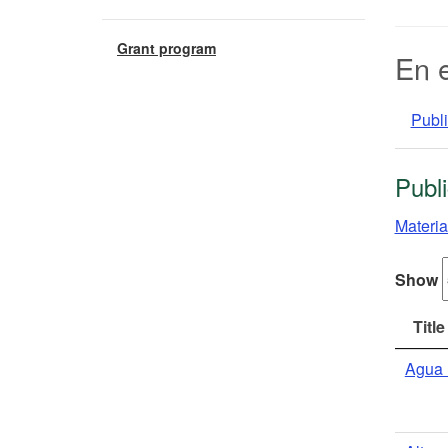
Grant program
En 
Publ
Publ
Materia
Show
Title
Agua 