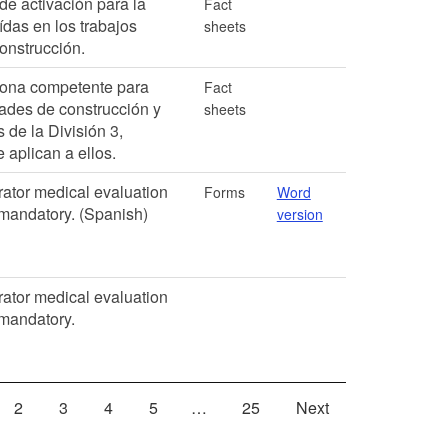
de activación para la
Fact
ídas en los trabajos
sheets
onstrucción.
sona competente para
Fact
ades de construcción y
sheets
s de la División 3,
 aplican a ellos.
ator medical evaluation
Forms
Word
-mandatory. (Spanish)
version
ator medical evaluation
-mandatory.
2
3
4
5
…
25
Next