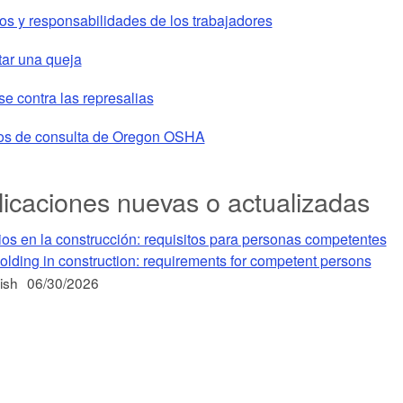
s y responsabilidades de los trabajadores
ar una queja
se contra las represalias
ios de consulta de Oregon OSHA
icaciones nuevas o actualizadas
s en la construcción: requisitos para personas competentes
olding in construction: requirements for competent persons
ish
06/30/2026