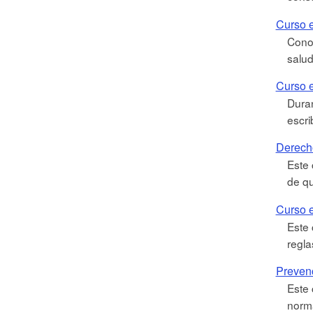
Curso e
Conoz
salud
Curso e
Duran
escri
Derech
Este 
de qu
Curso e
Este 
regla
Preven
Este 
norm