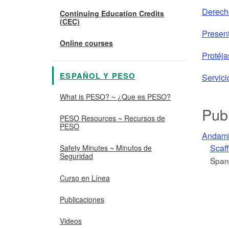
Derecho
Continuing Education Credits
(CEC)
Present
Online courses
Protéja
ESPAÑOL Y PESO
Servic
What is PESO? ~ ¿Que es PESO?
Publ
PESO Resources ~ Recursos de
PESO
Andamio
Scaff
Safety Minutes ~ Minutos de
Seguridad
Span
Curso en Línea
Publicaciones
Videos