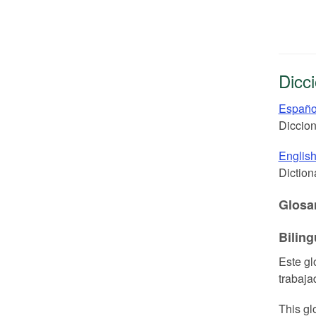
Dicci
Españ
Diccion
Englis
Diction
Glosar
Bilin
Este gl
trabaja
This gl