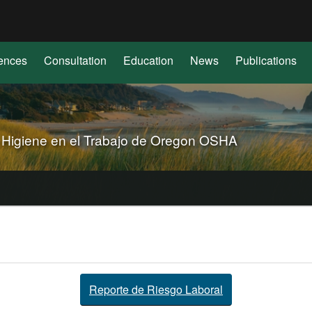
Hidden Submit
(how
to
identify
ences
Consultation
Education
News
Publications
a
Oregon.gov
website)
 Higiene en el Trabajo de Oregon OSHA
Reporte de Riesgo Laboral