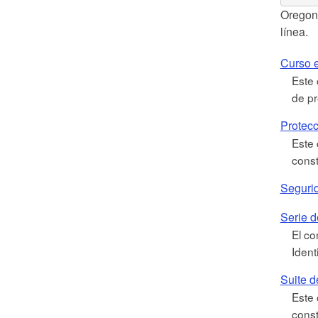
Oregon 
línea.
Curso e
Este 
de pr
Protecc
Este 
const
Segurid
Serie 
El co
Ident
Suite d
Este 
const