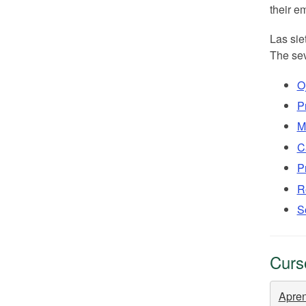
their e
Las sie
The sev
O
P
M
C
P
R
S
Curs
Apren