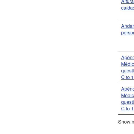
Altura
caídas
Andam
perso
Apénd
Médic
quest
C to 
Apénd
Médic
quest
C to 
Showing