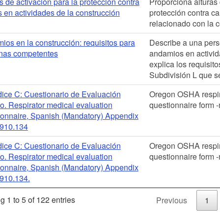
s de activación para la protección contra
Proporciona alturas 
 en actividades de la construcción
protección contra ca
relacionado con la c
ios en la construcción: requisitos para
Describe a una per
nas competentes
andamios en activid
explica los requisito
Subdivisión L que se
ice C: Cuestionario de Evaluación
Oregon OSHA respir
o. Respirator medical evaluation
questionnaire form 
ionnaire, Spanish (Mandatory) Appendix
1910.134
ice C: Cuestionario de Evaluación
Oregon OSHA respir
o. Respirator medical evaluation
questionnaire form 
ionnaire, Spanish (Mandatory) Appendix
1910.134.
 1 to 5 of 122 entries
Previous
1