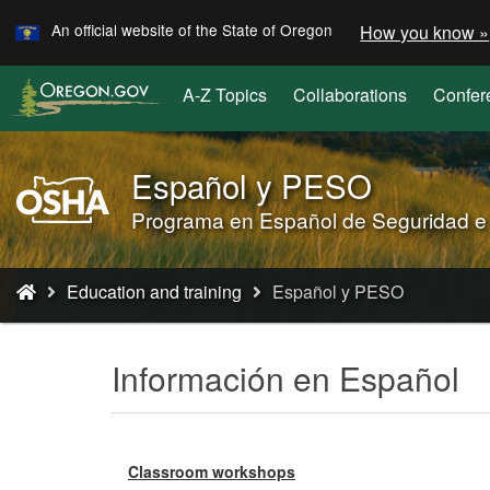
Learn
Skip
An official website of the State of Oregon
How you know »
to
main
A-Z Topics
Collaborations
Confer
content
Español y PESO
Oregon
OSHA
Programa en Español de Seguridad e
Home
Page
You
Education and training
Español y PESO
are
here:
Información en Español
Classroom workshops