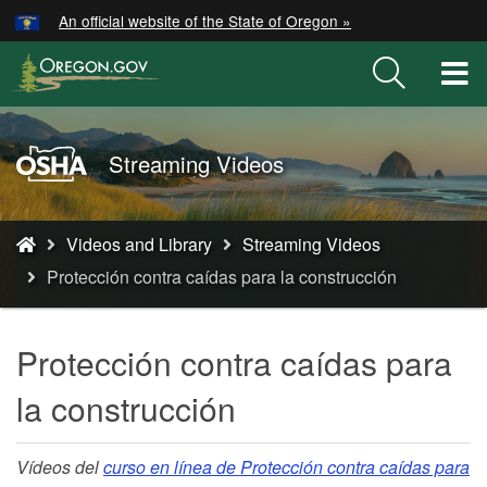
Hidden Submit
An official website of the State of Oregon »
Skip
to
T
main
M
content
M
Oregon
Streaming Videos
OSHA
Home
You
Page
Videos and Library
Streaming Videos
are
Protección contra caídas para la construcción
here:
Protección contra caídas para
la construcción
Vídeos del
curso en línea de Protección contra caídas para