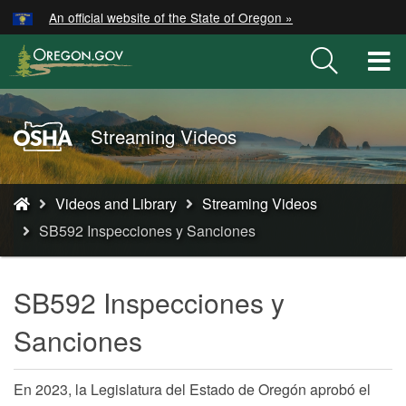
Hidden Submit
An official website of the State of Oregon »
Skip
to
T
main
M
content
M
Oregon
Streaming Videos
OSHA
Home
You
Page
Videos and Library
Streaming Videos
are
SB592 Inspecciones y Sanciones
here:
SB592 Inspecciones y
Sanciones
En 2023, la Legislatura del Estado de Oregón aprobó el